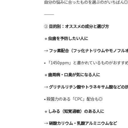
自分の悩みに合ったものを選ぶのがいちばん◎
⸻
②
目的別：オススメの成分と選び方
🔹
虫歯を予防したい人に
→
フッ素配合（フッ化ナトリウムやモノフル
• 「1450ppm」と書かれているものがおす
🔹
歯周病・口臭が気になる人に
→
グリチルリチン酸やトラネキサム酸などの
• 殺菌力のある「CPC」配合も◎
🔹
しみる（知覚過敏）のある人に
→
硝酸カリウム・乳酸アルミニウムなど