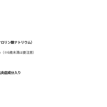
オロリン酸ナトリウム）
すめ（※6歳未満は要注意）
抗炎症成分入り