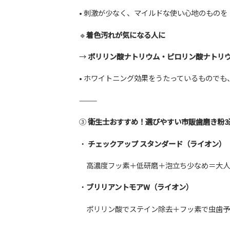
• 刺激が少なく、マイルドな使い心地のものを
🔹
着色汚れが気になる人に
→
ポリリン酸ナトリウム・ピロリン酸ナトリ
• ホワイトニング効果をうたっているもので
⸻
③
衛生士おすすめ！選びやすい市販歯磨き粉3
・
チェックアップ スタンダード（ライオン）
高濃度フッ素＋低研磨＋泡立ち少なめ＝大人
・
ブリリアントモアW（ライオン）
ポリリン酸でステイン除去＋フッ素で虫歯予