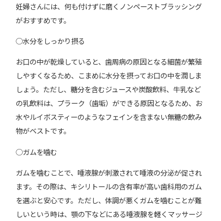
妊婦さんには、何も付けずに磨くノンペーストブラッシング
がおすすめです。
◯水分をしっかり摂る
お口の中が乾燥していると、歯周病の原因となる細菌が繁殖
しやすくなるため、こまめに水分を摂ってお口の中を潤しま
しょう。ただし、糖分を含むジュースや炭酸飲料、牛乳など
の乳飲料は、プラーク（歯垢）ができる原因となるため、お
水やルイボスティーのようなフェインを含まない無糖の飲み
物がベストです。
◯ガムを噛む
ガムを噛むことで、唾液腺が刺激されて唾液の分泌が促され
ます。その際は、キシリトールの含有率が高い歯科用のガム
を選ぶと安心です。ただし、体調が悪くガムを噛むことが難
しいという時は、顎の下などにある唾液腺を軽くマッサージ