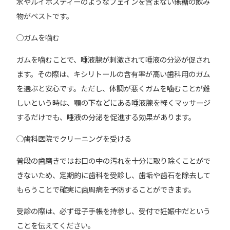
水やルイボスティーのようなフェインを含まない無糖の飲み
物がベストです。
◯ガムを噛む
ガムを噛むことで、唾液腺が刺激されて唾液の分泌が促され
ます。その際は、キシリトールの含有率が高い歯科用のガム
を選ぶと安心です。ただし、体調が悪くガムを噛むことが難
しいという時は、顎の下などにある唾液腺を軽くマッサージ
するだけでも、唾液の分泌を促進する効果があります。
◯歯科医院でクリーニングを受ける
普段の歯磨きではお口の中の汚れを十分に取り除くことがで
きないため、定期的に歯科を受診し、歯垢や歯石を除去して
もらうことで確実に歯周病を予防することができます。
受診の際は、必ず母子手帳を持参し、受付で妊娠中だという
ことを伝えてください。