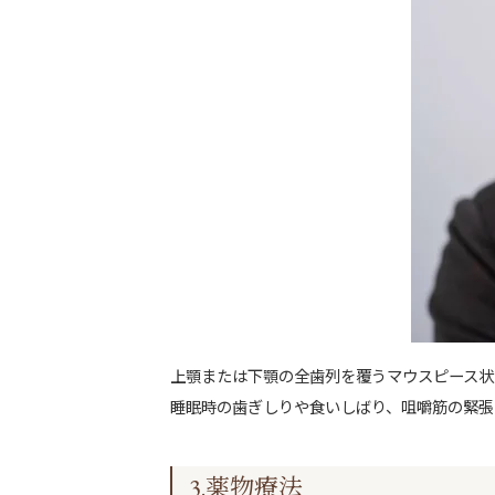
上顎または下顎の全歯列を覆うマウスピース状
睡眠時の歯ぎしりや食いしばり、咀嚼筋の緊張
3.薬物療法