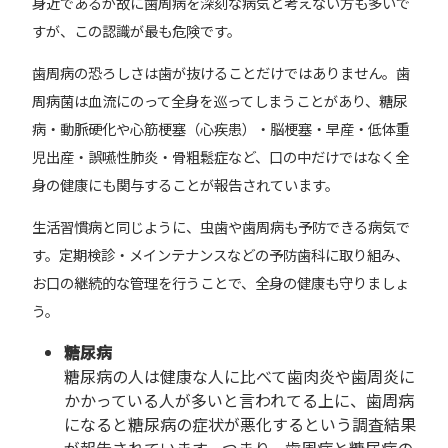
身近であるが故に歯周病を深刻な病気と考えない方も多いで
すが、この認識が最も危険です。
歯周病の恐ろしさは歯が抜けることだけではありません。歯
周病菌は血流にのって全身を巡ってしまうことがあり、糖尿
病・動脈硬化や心筋梗塞（心疾患）・脳梗塞・早産・低体重
児出産・誤嚥性肺炎・骨粗鬆症など、口の中だけではなく全
身の健康にも関与することが報告されています。
生活習慣病と同じように、虫歯や歯周病も予防できる病気で
す。定期検診・メインテナンスなどの予防歯科に取り組み、
お口の継続的な管理を行うことで、全身の健康も守りましょ
う。
糖尿病
糖尿病の人は健康な人に比べて歯肉炎や歯周炎に
かかっている人が多いと言われてる上に、歯周病
になると糖尿病の症状が悪化するという調査結果
が報告されています。つまり、歯周病と糖尿病の